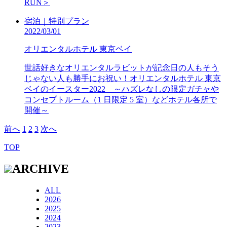
RUN＞
宿泊｜特別プラン
2022/03/01
オリエンタルホテル 東京ベイ
世話好きなオリエンタルラビットが記念日の人もそう
じゃない人も勝手にお祝い！オリエンタルホテル 東京
ベイのイースター2022 ～ハズレなしの限定ガチャや
コンセプトルーム（1 日限定 5 室）などホテル各所で
開催～
前へ
1
2
3
次へ
TOP
ARCHIVE
ALL
2026
2025
2024
2023