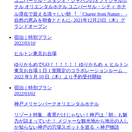
ユニバーサル・スタジオ・ジャパンのオフィシャルホ
テル オリエンタルホテル ユニバーサル・シティ ホテ
ル滞在で迎える清々しい朝 ︕ 「Charge from Nature」 -
自然の恵みを朝食とともに- 2021年12月23日（木）グ
ランドオープン
宿泊｜特別プラン
2022/03/10
ヒルトン東京お台場
ゆりかもめでGO！！！！！！ ゆりかもめ ｘ ヒルトン
東京お台場 1 日 1 室限定のコラボレーションルーム
2022 年3 月 10 日（木）より予約受付開始
宿泊｜特別プラン
2022/03/02
神戸メリケンパークオリエンタルホテル
リゾート特集＿夜景だけじゃない！神戸は「朝」も魅
力が詰まっていた！ メジャーな観光地から地元の人し
か知らない神戸の穴場スポットを巡る ＜神戸物語