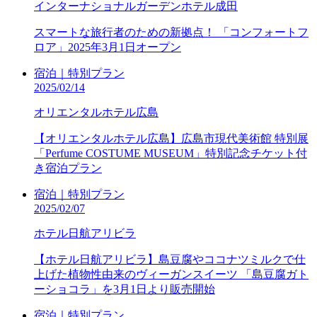
インターナショナルガーデンホテル成田
スマートな旅行者のための新拠点！ 「コンフォートフ
ロア」2025年3月1日オープン
宿泊｜特別プラン
2025/02/14
オリエンタルホテル広島
【オリエンタルホテル広島】広島市現代美術館 特別展
「Perfume COSTUME MUSEUM」特別記念チケット付
き宿泊プラン
宿泊｜特別プラン
2025/02/07
ホテル日航アリビラ
【ホテル日航アリビラ】島豆腐やココナツミルクで仕
上げた植物性由来のヴィーガンスイーツ 「島豆腐ガト
ーショコラ」を3月1日より販売開始
宿泊｜特別プラン