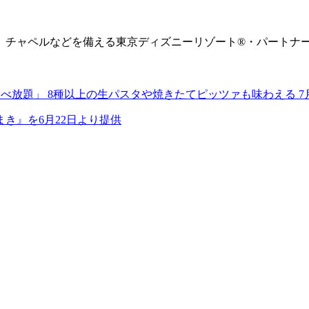
会場、チャペルなどを備える東京ディズニーリゾート®・パート
べ放題」 8種以上の生パスタや焼きたてピッツァも味わえる 
き』を6月22日より提供