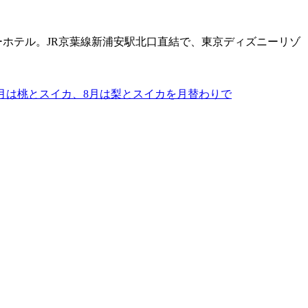
ナーホテル。JR京葉線新浦安駅北口直結で、東京ディズニーリゾ
7月は桃とスイカ、8月は梨とスイカを月替わりで