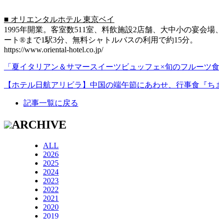
■ オリエンタルホテル 東京ベイ
1995年開業。客室数511室、料飲施設2店舗、大中小の宴
ート®まで1駅3分、無料シャトルバスの利用で約15分。
https://www.oriental-hotel.co.jp/
「夏イタリアン＆サマースイーツビュッフェ×旬のフルーツ食
【ホテル日航アリビラ】中国の端午節にあわせ、行事食『ちま
記事一覧に戻る
ARCHIVE
ALL
2026
2025
2024
2023
2022
2021
2020
2019