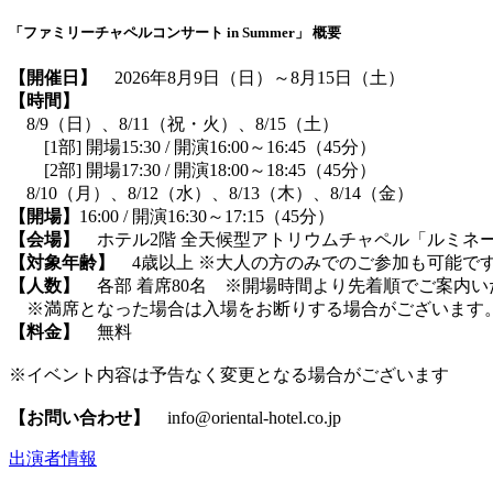
「ファミリーチャペルコンサート in Summer」 概要
【開催日】
2026年8月9日（日）～8月15日（土）
【時間】
8/9（日）、8/11（祝・火）、8/15（土）
[1部] 開場15:30 / 開演16:00～16:45（45分）
[2部] 開場17:30 / 開演18:00～18:45（45分）
8/10（月）、8/12（水）、8/13（木）、8/14（金）
【開場】
16:00 / 開演16:30～17:15（45分）
【会場】
ホテル2階 全天候型アトリウムチャペル「ルミネ
【対象年齢】
4歳以上 ※大人の方のみでのご参加も可能で
【人数】
各部 着席80名 ※開場時間より先着順でご案内い
※満席となった場合は入場をお断りする場合がございます
【料金】
無料
※イベント内容は予告なく変更となる場合がございます
【お問い合わせ】
info@oriental-hotel.co.jp
出演者情報