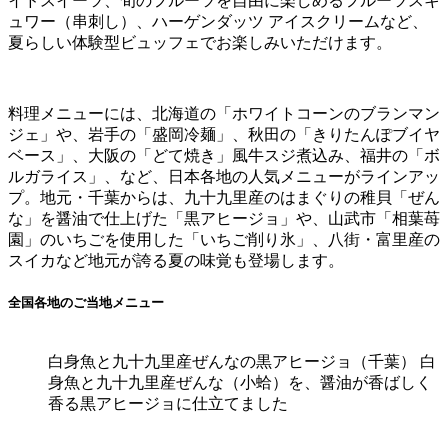
イドスイーツ、旬のフルーツを自由に楽しめるフルーツスキ
ュワー（串刺し）、ハーゲンダッツ アイスクリームなど、
夏らしい体験型ビュッフェでお楽しみいただけます。
料理メニューには、北海道の「ホワイトコーンのブランマン
ジェ」や、岩手の「盛岡冷麺」、秋田の「きりたんぽブイヤ
ベース」、大阪の「どて焼き」風牛スジ煮込み、福井の「ボ
ルガライス」、など、日本各地の人気メニューがラインアッ
プ。地元・千葉からは、九十九里産のはまぐりの稚貝「ぜん
な」を醤油で仕上げた「黒アヒージョ」や、山武市「相葉苺
園」のいちごを使用した「いちご削り氷」、八街・富里産の
スイカなど地元が誇る夏の味覚も登場します。
全国各地のご当地メニュー
白身魚と九十九里産ぜんなの黒アヒージョ（千葉） 白
身魚と九十九里産ぜんな（小蛤）を、醤油が香ばしく
香る黒アヒージョに仕立てました