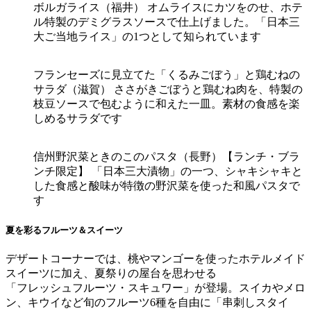
ボルガライス（福井） オムライスにカツをのせ、ホテ
ル特製のデミグラスソースで仕上げました。「日本三
大ご当地ライス」の1つとして知られています
フランセーズに見立てた「くるみごぼう」と鶏むねの
サラダ（滋賀） ささがきごぼうと鶏むね肉を、特製の
枝豆ソースで包むように和えた一皿。素材の食感を楽
しめるサラダです
信州野沢菜ときのこのパスタ（長野）【ランチ・ブラ
ンチ限定】 「日本三大漬物」の一つ、シャキシャキと
した食感と酸味が特徴の野沢菜を使った和風パスタで
す
夏を彩るフルーツ＆スイーツ
デザートコーナーでは、桃やマンゴーを使ったホテルメイド
スイーツに加え、夏祭りの屋台を思わせる
「フレッシュフルーツ・スキュワー」が登場。スイカやメロ
ン、キウイなど旬のフルーツ6種を自由に「串刺しスタイ