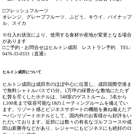
□フレッシュフルーツ
オレンジ、グレープフルーツ、ぶどう、キウイ、パイナップ
ル、スイカ
※仕入れ状況により、使用する食材や産地が変更となる場合
があります
□ご予約・お問合せはヒルトン成田 レストラン予約 TEL:
0476-33-0333（直通）
ヒルトン成田について
ヒルトン成田は成田市のほぼ中心に位置し、成田国際空港ま
で無料シャトルバスで15分。1万坪の緑豊かな敷地にたたず
む贅を尽くしたホテルは、548室のゲストルーム、5名から
1,100名まで収容可能な18のミーティングルームを備えてい
ます。リゾート感とビジネスサポートの機能を兼ね備えたア
ーバンリゾートホテルとして、国内外のお客様から好評をい
ただいております。近郊には数々の有名なゴルフコースや成
田山新勝寺などがあり、レジャーにもビジネスにも絶好のロ