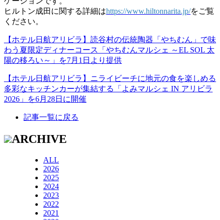
ケーションです。
ヒルトン成田に関する詳細は
https://www.hiltonnarita.jp/
をご覧
ください。
【ホテル日航アリビラ】読谷村の伝統陶器「やちむん」で味
わう夏限定ディナーコース「やちむんマルシェ ～EL SOL 太
陽の移ろい～」を7月1日より提供
【ホテル日航アリビラ】ニライビーチに地元の食を楽しめる
多彩なキッチンカーが集結する「よみマルシェ IN アリビラ
2026」を6月28日に開催
記事一覧に戻る
ARCHIVE
ALL
2026
2025
2024
2023
2022
2021