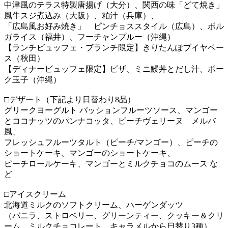
中津風のテラス特製唐揚げ（大分）、関西の味「どて焼き」
風牛スジ煮込み（大阪）、粕汁（兵庫）、
「広島風お好み焼き」 ピンチョススタイル（広島）、ボル
ガライス（福井）、フーチャンプルー（沖縄）
【ランチビュッフェ・ブランチ限定】きりたんぽブイヤベー
ス（秋田）
【ディナービュッフェ限定】ピザ、ミニ鰻丼とだし汁、ポー
ク玉子（沖縄）
□デザート（下記より日替わり8品）
グリークヨーグルト パッションフルーツソース、マンゴー
とココナッツのパンナコッタ、ピーチヴェリーヌ メルバ
風、
フレッシュフルーツタルト（ピーチ/マンゴー）、ピーチの
ショートケーキ、マンゴーのショートケーキ、
ピーチロールケーキ、マンゴーとミルクチョコのムース な
ど
□アイスクリーム
北海道ミルクのソフトクリーム、ハーゲンダッツ
（バニラ、ストロベリー、グリーンティー、クッキー＆クリ
ーム、ミルクチョコレート、キャラメルから日替り3種）