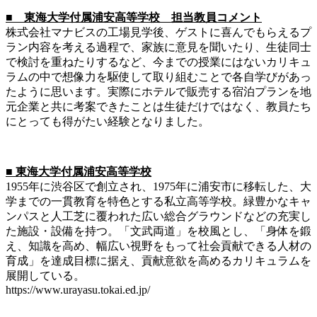
■ 東海大学付属浦安高等学校 担当教員コメント
株式会社マナビスの工場見学後、ゲストに喜んでもらえるプ
ラン内容を考える過程で、家族に意見を聞いたり、生徒同士
で検討を重ねたりするなど、今までの授業にはないカリキュ
ラムの中で想像力を駆使して取り組むことで各自学びがあっ
たように思います。実際にホテルで販売する宿泊プランを地
元企業と共に考案できたことは生徒だけではなく、教員たち
にとっても得がたい経験となりました。
■ 東海大学付属浦安高等学校
1955年に渋谷区で創立され、1975年に浦安市に移転した、大
学までの一貫教育を特色とする私立高等学校。緑豊かなキャ
ンパスと人工芝に覆われた広い総合グラウンドなどの充実し
た施設・設備を持つ。「文武両道」を校風とし、「身体を鍛
え、知識を高め、幅広い視野をもって社会貢献できる人材の
育成」を達成目標に据え、貢献意欲を高めるカリキュラムを
展開している。
https://www.urayasu.tokai.ed.jp/