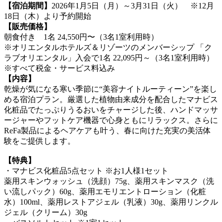
【宿泊期間】
2026年1月5日（月）～3月31日（火） ※12月
18日（木）より予約開始
【販売価格】
朝食付き 1名 24,550円〜（3名1室利用時）
※オリエンタルホテルズ＆リゾーツのメンバーシップ 「ク
ラブオリエンタル」入会で1名 22,095円～（3名1室利用時）
※すべて税金・サービス料込み
【内容】
乾燥が気になる寒い季節に“美容ナイトルーティーン”を楽し
める宿泊プラン。厳選した植物由来成分を配合したマナビス
化粧品でたっぷりうるおいをチャージした後、ハンドマッサ
ージャーやフットケア機器で心身ともにリラックス。さらに
ReFa製品によるヘアケアも叶う、春に向けた充実の美活体
験をご提供します。
【特典】
・マナビス化粧品5点セット ※お1人様1セット
薬用スキンウォッシュ（洗顔）75g、薬用スキンマスク（洗
い流しパック）60g、薬用エモリエントローション（化粧
水）100ml、薬用レストアジェル（乳液）30g、薬用リンクル
ジェル（クリーム）30g