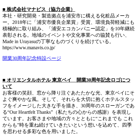
■ 株式会社マナビス（協力企業）
本社・研究開発・製造拠点を浦安市に構える化粧品メーカ
ー。2018年に「浦安市優良企業賞」受賞、環境負荷軽減にも
積極的に取り組み、「浦安エコカンパニー認定」を10年継続
表彰される。地域のイベントや文化事業への協賛も行い、
Made in Urayasuの丁寧なものづくりを続けている。
https://www.manavis.co.jp/
開業30周年記念特設ページ
■ オリエンタルホテル 東京ベイ 開業30周年記念ロゴにつ
いて
お客様の笑顔、窓から降り注ぐあたたかな光、東京ベイにそ
よぐ爽やかな風。そして、それらを大切に抱くホテルスタッ
フをイメージした大きな手を描き、30周年のスローガンであ
る“Our Heartfelt Thanks”（私たちの心からの感謝）を表現し
ています。お客さまや地域の方々とともに“これまでも これ
からも”時を重ね続けていきたいという想いを込めて、四季
を思わせる多彩な色を用いました。