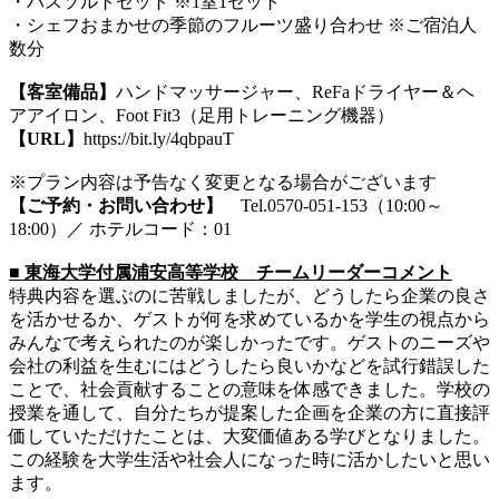
・バスソルトセット ※1室1セット
・シェフおまかせの季節のフルーツ盛り合わせ ※ご宿泊人
数分
【客室備品】
ハンドマッサージャー、ReFaドライヤー＆ヘ
アアイロン、Foot Fit3（足用トレーニング機器）
【URL】
https://bit.ly/4qbpauT
※プラン内容は予告なく変更となる場合がございます
【ご予約・お問い合わせ】
Tel.0570-051-153（10:00～
18:00）／ ホテルコード：01
■ 東海大学付属浦安高等学校 チームリーダーコメント
特典内容を選ぶのに苦戦しましたが、どうしたら企業の良さ
を活かせるか、ゲストが何を求めているかを学生の視点から
みんなで考えられたのが楽しかったです。ゲストのニーズや
会社の利益を生むにはどうしたら良いかなどを試行錯誤した
ことで、社会貢献することの意味を体感できました。学校の
授業を通して、自分たちが提案した企画を企業の方に直接評
価していただけたことは、大変価値ある学びとなりました。
この経験を大学生活や社会人になった時に活かしたいと思い
ます。