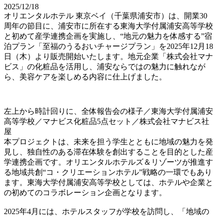
2025/12/18
オリエンタルホテル 東京ベイ（千葉県浦安市）は、開業30
周年の節目に、浦安市に所在する東海大学付属浦安高等学校
と初めて産学連携企画を実施し、“地元の魅力を体感する”宿
泊プラン「至福のうるおいチャージプラン」を2025年12月18
日（木）より販売開始いたします。地元企業「株式会社マナ
ビス」の化粧品を活用し、浦安ならではの魅力に触れなが
ら、美容ケアを楽しめる内容に仕上げました。
左上から時計回りに、全体報告会の様子／東海大学付属浦安
高等学校／マナビス化粧品5点セット／株式会社マナビス社
屋
本プロジェクトは、未来を担う学生とともに地域の魅力を発
見し、独自性のある滞在体験を創出することを目的とした産
学連携企画です。オリエンタルホテルズ＆リゾーツが推進す
る地域共創“コ・クリエーションホテル”戦略の一環でもあり
ます。東海大学付属浦安高等学校としては、ホテルや企業と
の初めてのコラボレーション企画となります。
2025年4月には、ホテルスタッフが学校を訪問し、「地域の