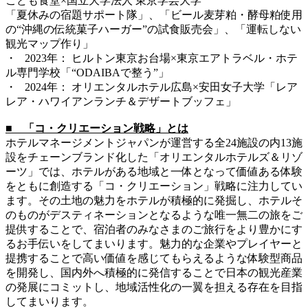
こども食堂×国立大学法人 東京学芸大学
「夏休みの宿題サポート隊」、「ビール麦芽粕・酵母粕使用
の“沖縄の伝統菓子ハーガー”の試食販売会」、「運転しない
観光マップ作り」
・ 2023年： ヒルトン東京お台場×東京エアトラベル・ホテ
ル専門学校「“ODAIBAで整う”」
・ 2024年： オリエンタルホテル広島×安田女子大学「レア
レア・ハワイアンランチ＆デザートブッフェ」
■ 「コ・クリエーション戦略」とは
ホテルマネージメントジャパンが運営する全24施設の内13施
設をチェーンブランド化した「オリエンタルホテルズ＆リゾ
ーツ」では、ホテルがある地域と一体となって価値ある体験
をともに創造する「コ・クリエーション」戦略に注力してい
ます。その土地の魅力をホテルが積極的に発掘し、ホテルそ
のものがデスティネーションとなるような唯一無二の旅をご
提供することで、宿泊者のみなさまのご旅行をより豊かにす
るお手伝いをしてまいります。魅力的な企業やプレイヤーと
提携することで高い価値を感じてもらえるような体験型商品
を開発し、国内外へ積極的に発信することで日本の観光産業
の発展にコミットし、地域活性化の一翼を担える存在を目指
してまいります。