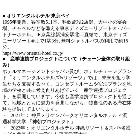
■ オリエンタルホテル 東京ベイ
1995年開業。客室数511室、料飲施設2店舗、大中小の宴会
場、チャペルなどを備える東京ディズニーリゾート®・パー
トナーホテル。JR京葉線新浦安駅北口直結で、東京ディズ
ニーリゾート®まで1駅3分､無料シャトルバスの利用で約15
分。
https://www.oriental-hotel.co.jp/
■ 産学連携プロジェクトについて（チェーン全体の取り組
み）
ホテルマネージメントジャパン及び、ホテルチェーンブラン
ド「オリエンタルホテルズ&リゾーツ」では、未来を担う学
生たちを支援するべく、コンセプトルームや宿泊プランを地
域の学校と共に考え創りあげていく「産学連携プロジェク
ト」を展開しています。今後も産学連携プロジェクトを通じ
て、地域とともに魅力を発見しながら、独自性のある滞在体
験を提供してまいります。
・ 2021年： 神戸メリケンパークオリエンタルホテル × 流
通科学大学 「神朝プロジェクト」
・ 2023年： オリエンタルホテル 沖縄リゾート＆スパ×名護