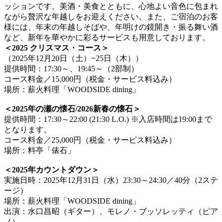
ッションです。美酒・美食とともに、心地よい音色に包まれ
ながら贅沢な年越しをお迎えください。また、ご宿泊のお客
様には、年末の年越しそばや、年明けの鏡開き・振る舞い酒
など、新年を華やかに彩るサービスも用意しております。
＜2025 クリスマス・コース＞
（2025年12月20日（土）~25日（木））
提供時間：17:30～、19:45～（2部制）
コース料金／15,000円（税金・サービス料込み）
場所：薪火料理「WOODSIDE dining」
＜2025年の瀬の懐石/2026新春の懐石＞
提供時間：17:30～22:00 (21:30 L.O.) ※入店時間は19:00まで
となります。
コース料金／25,000円（税金・サービス料込み）
場所：料亭「俵石」
＜2025年カウントダウン＞
実施日時：2025年12月31日（水）23:30～24:30／40分（2ステ
ージ）
場所：薪火料理「WOODSIDE dining」
出演：水口昌昭（ギター）、モレノ・ブッソレッティ（ピア
ノ）