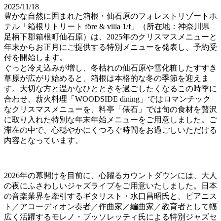
2025/11/18
豊かな自然に囲まれた箱根・仙石原のフォレストリゾートホ
テル「箱根リトリート före & villa 1/f」（所在地：神奈川県
足柄下郡箱根町仙石原）は、2025年のクリスマスメニューと
年末からお正月にご提供する特別メニューを発表し、予約受
付を開始します。
ぐっと冷え込みが増し、冬枯れの仙石原や雪化粧したすすき
草原が広がり始めると、箱根は本格的な冬の季節を迎えま
す。大切な方と温かなひとときを過ごしたくなるこの時季に
合わせ、薪火料理「WOODSIDE dining」ではロマンチック
なクリスマスメニューを、料亭「俵石」では旬の食材を贅沢
に取り入れた特別な年末年始メニューをご用意しました。ご
滞在の中で、心穏やかにくつろぐ時間をお過ごしいただける
内容となっています。
2026年の幕開けを目前に、心躍るカウントダウンには、大人
の夜にふさわしいジャズライブをご用意いたしました。日本
の音楽業界を牽引するギタリスト・水口昌昭氏と、ピアニス
ト／アコーディオン奏者／作曲家／編曲家／教育者として幅
広く活躍するモレノ・ブッソレッティ氏による特別ジャズセ