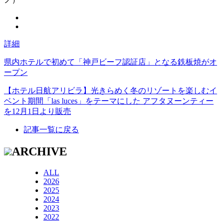
詳細
県内ホテルで初めて「神戸ビーフ認証店」となる鉄板焼がオ
ープン
【ホテル日航アリビラ】光きらめく冬のリゾートを楽しむイ
ベント期間「las luces」をテーマにした アフタヌーンティー
を12月1日より販売
記事一覧に戻る
ARCHIVE
ALL
2026
2025
2024
2023
2022