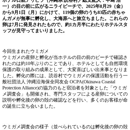
ホテル日航アリビラ（沖縄県 読谷村／総支配人：中島 浩
一）の目の前に広がるニライビーチで、2025年8月29（金）
から9月1日（月）にかけて、119個の卵のうち83匹の赤ちゃ
んガメが無事に孵化し、大海原へと旅立ちました。これらの
卵は7月に発見されたもので、約1カ月半にわたりホテルスタ
ッフが見守ってまいりました。
今回生まれたウミガメ
ウミガメの産卵と孵化が当ホテルの目の前のビーチで確認さ
れたのは約10年ぶりのことであり、ホテルとしても自然環境
保護の取り組みの成果として、大変喜ばしい出来事となりま
した。孵化の際には、読谷村でウミガメの保護活動を行う一
般社団法人 沖縄沿海保全同友会 OCPA(Okinawa Coastal
Protection Alliance)の協力のもと宿泊者を対象とした「ウミガ
メ調査会」も開催され、専門スタッフによる産卵についての
説明や孵化後の卵の殻の確認などを行い、多くのお客様が命
の誕生に立ち会いました。
ウミガメ調査会の様子（並べられているのは孵化後の卵の殻