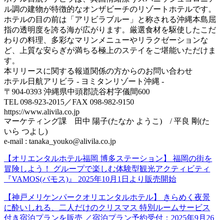
ル調の建物が特徴的なオンザビーチのリゾートホテルです。
ホテルの目の前は「アリビラブルー」と称される沖縄本島屈
指の透明度を誇る海が広がります。厳選食材を駆使したこだ
わりの料理、多彩なマリンメニューやリラクゼーションな
ど、上質な安らぎが満ちる極上のステイをご堪能いただけま
す。
本リリースに関する報道関係の方からのお問い合わせ
ホテル日航アリビラ - ヨミタンリゾート沖縄 -
〒904-0393 沖縄県中頭郡読谷村字儀間600
TEL 098-923-2015／FAX 098-982-9150
https://www.alivila.co.jp
マーケティング課 田中 陽子(たなか ようこ) / 平良 剛(た
いら つよし)
e-mail : tanaka_youko@alivila.co.jp
【オリエンタルホテル福岡 博多ステーション】 福岡の街を
冒険しよう！ グループで楽しむ体験型観光アクティビティ
『VAMOS(バモス)』 2025年10月1日より販売開始
【神戸メリケンパークオリエンタルホテル】 きらめく夜景
に酔いしれる、二人だけのクリスマス 特別ルームサービス
付き宿泊プランを販売 ／宿泊プラン予約受付：2025年9月26