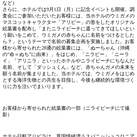
など）
さらに、ホテルでは9月1日（月）に記念イベントも開催。調
査会にご参加いただいたお客様には、当ホテルのウミガメの
マスコットキャラクター「アリビー」の形をしたオリジナル
絵葉書を配布し「またニライビーチに還ってきてほしいとい
う願いをこめて、ウミガメの赤ちゃんに名前をつけるとした
ら？」というテーマで名前の募集企画を実施しました。お客
様から寄せられた28通の絵葉書には、「ぬーちゃん（沖縄
の“命＝ぬち”に由来）」をはじめ、「ニラビー」「ニーラ
イ」「アリニラ」といったホテルやニライビーチにちなんだ
名前、そして「ダッシュくん」など、赤ちゃんガメの未来を
願う名前が集まりました。当ホテルでは、ウミガメをはじめ
とする海洋生物との共生を目指し、今後も継続的な環境づく
りに力を注いでまいります。
お客様から寄せられた絵葉書の一部（ニライビーチにて撮
影）
ホテル日航アリビラは、異国情緒漂うスパニッシュコロニア