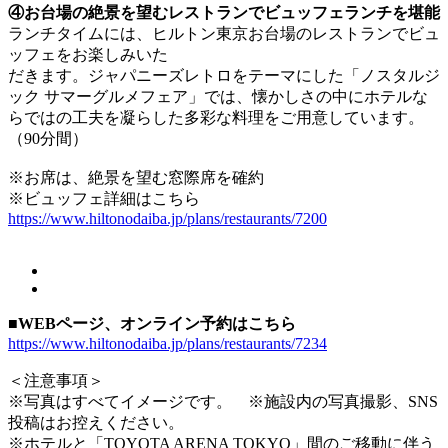
④お台場の絶景を望むレストランでビュッフェランチを堪能
ランチタイムには、ヒルトン東京お台場のレストランでビュ
ッフェをお楽しみいた
だきます。ジャパニーズレトロをテーマにした「ノスタルジ
ック サマーグルメフェア」では、懐かしさの中にホテルな
らではの工夫を凝らした多彩な料理をご用意しています。
（90分間）
※お席は、絶景を望む窓際席を確約
※ビュッフェ詳細はこちら
https://www.hiltonodaiba.jp/plans/restaurants/7200
■WEBページ、オンライン予約はこちら
https://www.hiltonodaiba.jp/plans/restaurants/7234
＜注意事項＞
※写真はすべてイメージです。 ※施設内の写真撮影、SNS
投稿はお控えください。
※ホテルと「TOYOTA ARENA TOKYO」間のご移動に伴う