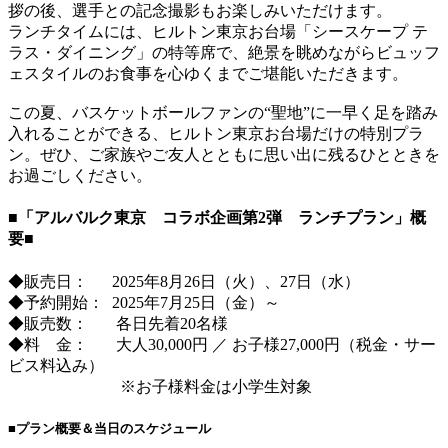
拶の後、選手との記念撮影もお楽しみいただけます。
ランチタイムには、ヒルトン東京お台場「シースケープ テ
ラス・ダイニング」の特等席で、絶景を眺めながらビュッフ
ェスタイルのお食事を心ゆくまでご堪能いただきます。
この夏、バスケットボールファンの“聖地”に一早く足を踏み
入れることができる、ヒルトン東京お台場だけの特別プラ
ン。ぜひ、ご家族やご友人とともに思い出に残るひとときを
お過ごしください。
■「アルバルク東京 コラボ企画第2弾 ランチプラン」概
要■
◆販売日： 2025年8月26日（火）、27日（水）
◆予約開始： 2025年7月25日（金）～
◆販売数： 各日先着20名様
◆料 金： 大人30,000円 ／ お子様27,000円（税金・サー
ビス料込み）
※お子様料金は小学生対象
■プラン概要＆当日のスケジュール