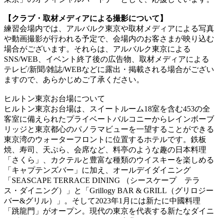
【クラブ・取材メディアによる撮影について】
練習会場内では、アルバルク東京や取材メディアによる写真
や動画撮影が行われる予定で、会場内のお客さまが映り込む
場合がございます。それらは、アルバルク東京による
SNS/WEB、イベント終了後の広告物、取材メディアによる
テレビ/新聞/雑誌/WEBなどに露出・掲載される場合がござい
ますので、あらかじめご了承ください。
ヒルトン東京お台場について
ヒルトン東京お台場は、スイートルーム18室を含む453の全
客室に備えられたプライベートバルコニーからレインボーブ
リッジと東京都心のパノラマビューを一望することができる
東京湾のウォーターフロントに位置するホテルです。鉄板
焼、寿司、天ぷら、会席など、料亭のような趣の日本料理
「さくら」、カクテルと豊富な種類のウイスキーを楽しめる
「キャプテンズバー」に加え、オールデイダイニング
「SEASCAPE TERRACE DINING （シースケープ テラ
ス・ダイニング）」と「Grillogy BAR & GRILL（グリロジー
バー&グリル）」。そして2023年1月には新たに中國料理
「跳龍門」がオープン。現代の東京を代表する新たなダイニ