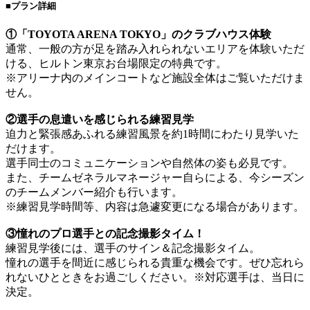
■プラン詳細
①「TOYOTA ARENA TOKYO」のクラブハウス体験
通常、一般の方が足を踏み入れられないエリアを体験いただ
ける、ヒルトン東京お台場限定の特典です。
※アリーナ内のメインコートなど施設全体はご覧いただけま
せん。
②選手の息遣いを感じられる練習見学
迫力と緊張感あふれる練習風景を約1時間にわたり見学いた
だけます。
選手同士のコミュニケーションや自然体の姿も必見です。
また、チームゼネラルマネージャー自らによる、今シーズン
のチームメンバー紹介も行います。
※練習見学時間等、内容は急遽変更になる場合があります。
③憧れのプロ選手との記念撮影タイム！
練習見学後には、選手のサイン＆記念撮影タイム。
憧れの選手を間近に感じられる貴重な機会です。ぜひ忘れら
れないひとときをお過ごしください。※対応選手は、当日に
決定。