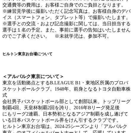
交通費等の費用は、お客様ご自身でのご負担となります。
※練習見学後に撮影いただく記念写真は、お客様自身のデバ
イス（スマートフォン、タブレット等）で撮影いたします。
※選手との交流・および記念撮影に関しては、当日担当する
選手は１名の予定。また、事前に選手の告知はいたしません
のでご了承ください。 ※未就学児は、参加不可。
ヒルトン東京お台場について
＜アルバルク東京について＞
東京を活動拠点とするB.LEAGUE B1・東地区所属のプロバ
スケットボールクラブ。1948年、前身となるトヨタ自動車株
式
会社男子バスケットボール部として創部以来、トップリーグ
制覇4回、天皇杯制覇2回を誇り、2016年Bリーグ発足後
にもリーグ2連覇、日本勢初となるアジア制覇を成し遂げて
いる日本バスケットボール界をけん引するクラブです。
ヒルトン東京お台場は、2024-25シーズンより「アルバルク
東京」のオフィシャルパートナーとして、応援しています。