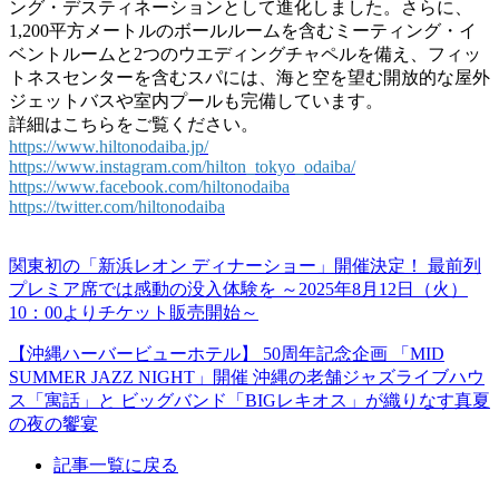
ング・デスティネーションとして進化しました。さらに、
1,200平方メートルのボールルームを含むミーティング・イ
ベントルームと2つのウエディングチャペルを備え、フィッ
トネスセンターを含むスパには、海と空を望む開放的な屋外
ジェットバスや室内プールも完備しています。
詳細はこちらをご覧ください。
https://www.hiltonodaiba.jp/
https://www.instagram.com/hilton_tokyo_odaiba/
https://www.facebook.com/hiltonodaiba
https://twitter.com/hiltonodaiba
関東初の「新浜レオン ディナーショー」開催決定！ 最前列
プレミア席では感動の没入体験を ～2025年8月12日（火）
10：00よりチケット販売開始～
【沖縄ハーバービューホテル】 50周年記念企画 「MID
SUMMER JAZZ NIGHT」開催 沖縄の老舗ジャズライブハウ
ス「寓話」と ビッグバンド「BIGレキオス」が織りなす真夏
の夜の饗宴
記事一覧に戻る