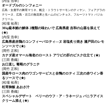
[内窪 浩幸]
オードブルのシンフォニー
広島・女鹿平の舞茸マリネ、帆立・トラウトサーモンのティヤン、フォアグラの
テリーヌ、広島・古江の無花果と生ハムのピンチョス、フルーツトマト バジル
クリーム
[松場 祐斉]
30㎏級本鮪の解体 2種類の味わいで 広島県産 吉和の山葵を添えて
(★)
[内窪 浩幸]
広島県産赤鶏のコンフィーバロティ―ヌ 岩塩炙り焼き 瀬戸田のレモ
ンソースで (★)
[岡竹 正和]
カナダ産オマール海老のロースト アワビの肝のビスク仕立て (★)
[三田 香織]
お口直し 葡萄のグラニテ
[岡竹 正和]
国産牛ロース肉のワゴンサービスと合鴨のロティ 三次の赤ワイン香
るソースで (★)
[松場 祐斉]
松茸御飯 あおさ汁
[三田 香織]
スペシャルデザート ベリーのウフ・ア・ラネージュ バニラアイス
クリーム添え (★)