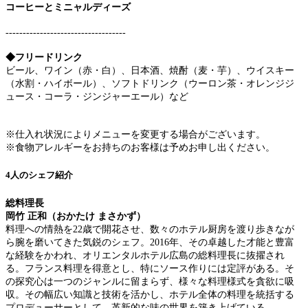
コーヒーとミニャルディーズ
-----------------------------------
◆フリードリンク
ビール、ワイン（赤・白）、日本酒、焼酎（麦・芋）、ウイスキー
（水割・ハイボール）、ソフトドリンク（ウーロン茶・オレンジジ
ュース・コーラ・ジンジャーエール）など
※仕入れ状況によりメニューを変更する場合がございます。
※食物アレルギーをお持ちのお客様は予めお申し出ください。
4人のシェフ紹介
総料理長
岡竹 正和（おかたけ まさかず）
料理への情熱を22歳で開花させ、数々のホテル厨房を渡り歩きなが
ら腕を磨いてきた気鋭のシェフ。2016年、その卓越した才能と豊富
な経験をかわれ、オリエンタルホテル広島の総料理長に抜擢され
る。フランス料理を得意とし、特にソース作りには定評がある。そ
の探究心は一つのジャンルに留まらず、様々な料理様式を貪欲に吸
収。その幅広い知識と技術を活かし、ホテル全体の料理を統括する
プロデューサーとして、革新的な味の世界を築き上げている。