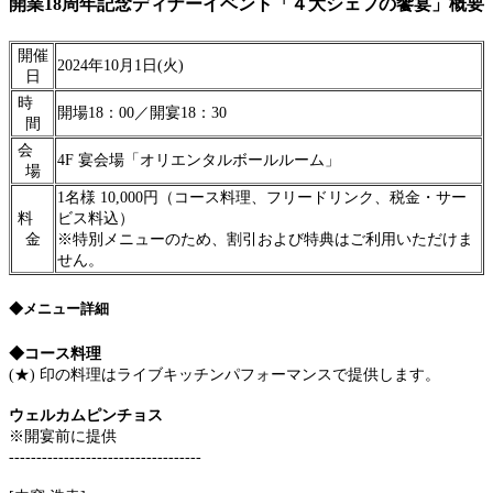
開業18周年記念ディナーイベント「４大シェフの饗宴」概要
開催
2024年10月1日(火)
日
時
開場18：00／開宴18：30
間
会
4F 宴会場「オリエンタルボールルーム」
場
1名様 10,000円（コース料理、フリードリンク、税金・サー
料
ビス料込）
金
※特別メニューのため、割引および特典はご利用いただけま
せん。
◆メニュー詳細
◆コース料理
(★) 印の料理はライブキッチンパフォーマンスで提供します。
ウェルカムピンチョス
※開宴前に提供
-----------------------------------