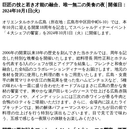
巨匠の技と若き才能の融合、唯一無二の美食の夜│開催日：
2024年10月1日(火)
オリエンタルホテル広島（所在地：広島市中区田中町6-10）では、本
年10月に迎える開業18周年を記念してスペシャルディナーイベント
「４大シェフの饗宴」を2024年10月1日（火）に開催します
。
2006年の開業以来18年の歴史を刻んできた当ホテルでは、周年を記
念した特別な晩餐会を開催いたします。総料理長 岡竹正和とホテル
を代表する3人のシェフが技とアイデアを結集し、フレンチと和食が
融合した全8品のコラボレーションディナーをお届けします。地元の
食材を贅沢に使用した料理の数々をご用意いたします。広島・女鹿
平の舞茸マリネや古江の無花果を使った生ハムピンチョスなど、5種
の味わいを一皿に盛り合わせたオードブルはまさに広島の豊かな食
材の饗宴です。爽やかな瀬戸田レモンのソースで仕上げる広島赤鶏
のコンフィや、メインディッシュには三次の赤ワインが香る牛肉と
合鴨のロティをご堪能いただけます。さらに、会場内に設えたライ
ブキッチンでは、鮪の解体パフォーマンスやシェフたちが目の前で
料理の仕上げを行う特別な演出もございます。目で見て舌で味わ
う、五感で感じる一夜限りの体験をお楽しみください。