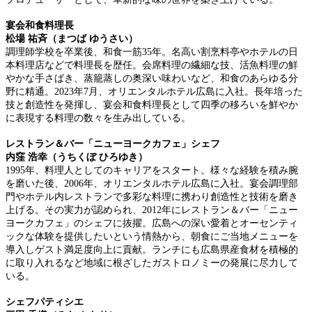
宴会和食料理長
松場 祐斉（まつば ゆうさい）
調理師学校を卒業後、和食一筋35年。名高い割烹料亭やホテルの日
本料理店などで料理長を歴任。会席料理の繊細な技、活魚料理の鮮
やかな手さばき、蒸籠蒸しの奥深い味わいなど、和食のあらゆる分
野に精通。2023年7月、オリエンタルホテル広島に入社。長年培った
技と創造性を発揮し、宴会和食料理長として四季の移ろいを鮮やか
に表現する料理の数々を生み出している。
レストラン＆バー「ニューヨークカフェ」シェフ
内窪 浩幸（うちくぼ ひろゆき）
1995年、料理人としてのキャリアをスタート。様々な経験を積み腕
を磨いた後、2006年、オリエンタルホテル広島に入社。宴会調理部
門やホテル内レストランで多彩な料理に携わり創造性と技術を磨き
上げる。その実力が認められ、2012年にレストラン＆バー「ニュー
ヨークカフェ」のシェフに抜擢。広島への深い愛着とオーセンティ
ックな体験を提供したいという情熱から、朝食にご当地メニューを
導入しゲスト満足度向上に貢献。ランチにも広島県産食材を積極的
に取り入れるなど地域に根ざしたガストロノミーの発展に尽力して
いる。
シェフパティシエ