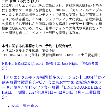
三田 香織（みた かおり）
2012年、オリエンタルホテル広島に入社。素材本来の味わいを巧み
に引き出すケーキ作りを得意とし、2016年、「カリフォルニアプル
ーン＆くるみ商品開発コンテスト」で金賞を受賞するなど着実にキ
ャリアを積み重ね、2024年、シェフパティシエに就任。管理栄養士
の資格を持ち美味しさと健康の両立を追求したデザート開発にも積
極的に取組んでいる。また、若手パティシエの育成や革新的なメニ
ュー開発を通じて、ペストリー部門を牽引する存在。
本件に関するお客様からのご予約・お問合せ先
オリエンタルホテル広島 宴会予約
TEL: 082-240-5111 (直通) 受付時間10:00～18:00 ※土日祝を除く
NIGHT BREEZE @resort “高橋リエ Jazz Night”【宿泊者限
定】
【オリエンタルホテル福岡 博多ステーション】 180分間食べ
飲み放題で歓送迎会や忘年会にもおすすめ 鉄板焼き牛ステ
ーキと焼きたてピッツァ食べ放題 「LINK SQUARE BEER
HALL」 期間：2024年10月1日～ 12月14日（月～土曜日限
定）
記事一覧に戻る