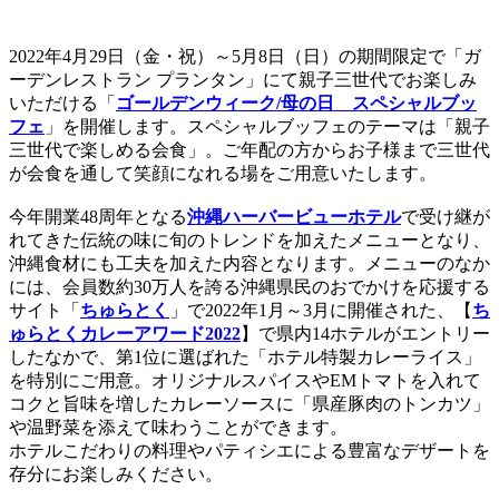
2022年4月29日（金・祝）～5月8日（日）の期間限定で「ガ
ーデンレストラン プランタン」にて親子三世代でお楽しみ
いただける「
ゴールデンウィーク/母の日 スペシャルブッ
フェ
」を開催します。スペシャルブッフェのテーマは「親子
三世代で楽しめる会食」。ご年配の方からお子様まで三世代
が会食を通して笑顔になれる場をご用意いたします。
今年開業48周年となる
沖縄ハーバービューホテル
で受け継が
れてきた伝統の味に旬のトレンドを加えたメニューとなり、
沖縄食材にも工夫を加えた内容となります。メニューのなか
には、会員数約30万人を誇る沖縄県民のおでかけを応援する
サイト「
ちゅらとく
」で2022年1月～3月に開催された、【
ち
ゅらとくカレーアワード2022
】で県内14ホテルがエントリー
したなかで、第1位に選ばれた「ホテル特製カレーライス」
を特別にご用意。オリジナルスパイスやEMトマトを入れて
コクと旨味を増したカレーソースに「県産豚肉のトンカツ」
や温野菜を添えて味わうことができます。
ホテルこだわりの料理やパティシエによる豊富なデザートを
存分にお楽しみください。