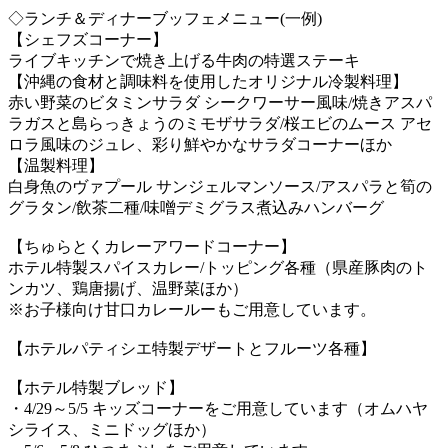
◇ランチ＆ディナーブッフェメニュー(一例)
【シェフズコーナー】
ライブキッチンで焼き上げる牛肉の特選ステーキ
【沖縄の食材と調味料を使用したオリジナル冷製料理】
赤い野菜のビタミンサラダ シークワーサー風味/焼きアスパ
ラガスと島らっきょうのミモザサラダ/桜エビのムース アセ
ロラ風味のジュレ、彩り鮮やかなサラダコーナーほか
【温製料理】
白身魚のヴァプール サンジェルマンソース/アスパラと筍の
グラタン/飲茶二種/味噌デミグラス煮込みハンバーグ
【ちゅらとくカレーアワードコーナー】
ホテル特製スパイスカレー/トッピング各種（県産豚肉のト
ンカツ、鶏唐揚げ、温野菜ほか）
※お子様向け甘口カレールーもご用意しています。
【ホテルパティシエ特製デザートとフルーツ各種】
【ホテル特製ブレッド】
・4/29～5/5 キッズコーナーをご用意しています（オムハヤ
シライス、ミニドッグほか）